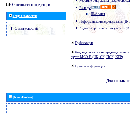
Розовые документы (исследовател
Относящиеся конференции
Вклады
Шаблоны
Отдел новостей
Информационные документы (IN
Административные документы (
Отдел новостей
Публикации
Кандидаты на посты председателей и 
групп МСЭ-R (ИК, СК, ПСК, КГР)
Прочая информация
Для контакто
[Newsflashes]