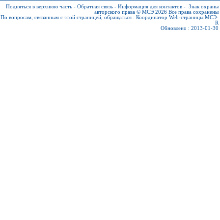
Подняться в верхнюю часть
-
Обратная связь
-
Информация для контактов
-
Знак охраны
авторского права © МСЭ 2026
Все права сохранены
По вопросам, связанным с этой страницей, обращаться :
Координатор Web-страницы МСЭ-
R
Обновлено : 2013-01-30