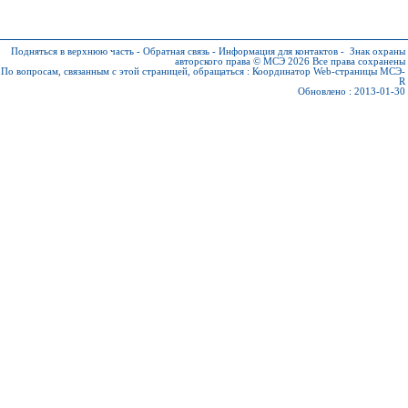
Подняться в верхнюю часть
-
Обратная связь
-
Информация для контактов
-
Знак охраны
авторского права © МСЭ 2026
Все права сохранены
По вопросам, связанным с этой страницей, обращаться :
Координатор Web-страницы МСЭ-
R
Обновлено : 2013-01-30