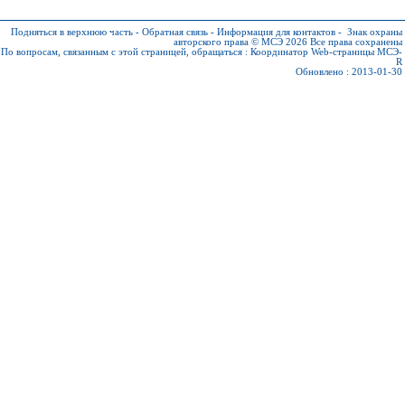
Подняться в верхнюю часть
-
Обратная связь
-
Информация для контактов
-
Знак охраны
авторского права © МСЭ 2026
Все права сохранены
По вопросам, связанным с этой страницей, обращаться :
Координатор Web-страницы МСЭ-
R
Обновлено : 2013-01-30