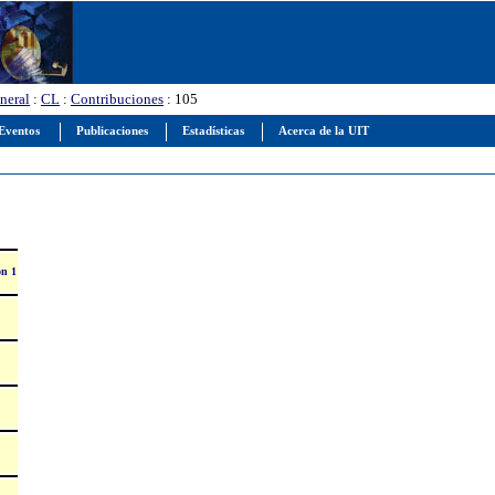
neral
:
CL
:
Contribuciones
: 105
Eventos
Publicaciones
Estadísticas
Acerca de la UIT
on 1