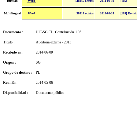
Word
Russian
346955 octetos
2014-09-19
[105]
Word
Multilingual
38814 octetos
2014-09-24
[105] Revisi
Documento :
UIT-SG CL Contribución 105
Título :
Auditoría externa - 2013
Recibido en :
2014-06-09
Origen :
SG
Grupo de destino :
PL
Reunión :
2014-05-06
Disponibilidad :
Documento público