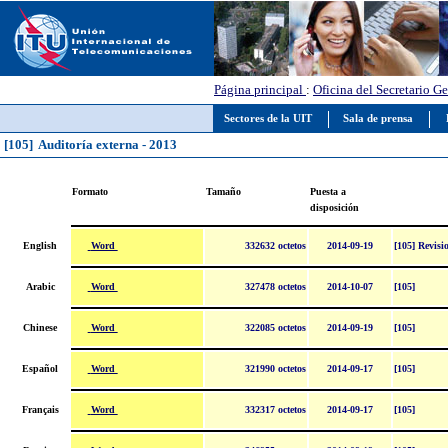
Página principal
:
Oficina del Secretario Ge
Sectores de la UIT
Sala de prensa
[105] Auditoría externa - 2013
Formato
Tamaño
Puesta a
disposición
Word
English
332632 octetos
2014-09-19
[105] Revisi
Word
Arabic
327478 octetos
2014-10-07
[105]
Word
Chinese
322085 octetos
2014-09-19
[105]
Word
Español
321990 octetos
2014-09-17
[105]
Word
Français
332317 octetos
2014-09-17
[105]