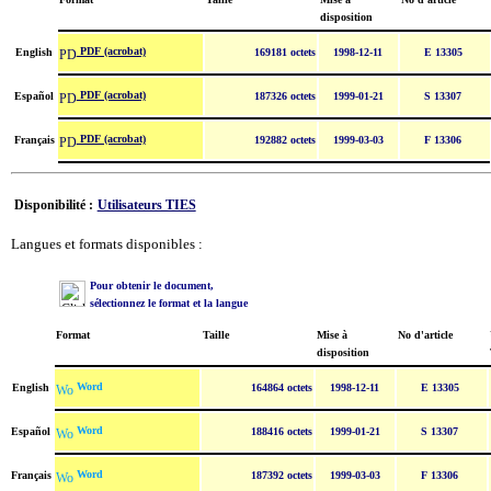
disposition
PDF (acrobat)
English
169181 octets
1998-12-11
E 13305
PDF (acrobat)
Español
187326 octets
1999-01-21
S 13307
PDF (acrobat)
Français
192882 octets
1999-03-03
F 13306
Disponibilité :
Utilisateurs TIES
Langues et formats disponibles :
Pour obtenir le document,
sélectionnez le format et la langue
Format
Taille
Mise à
No d'article
disposition
Word
English
164864 octets
1998-12-11
E 13305
Word
Español
188416 octets
1999-01-21
S 13307
Word
Français
187392 octets
1999-03-03
F 13306