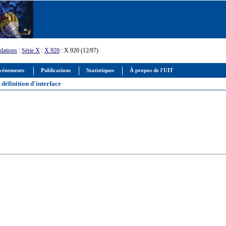
ations
:
Série X
:
X.920
: X.920 (12/97)
vénements
Publications
Statistiques
À propos de l'UIT
définition d'interface