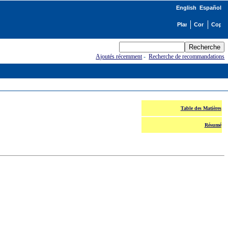
English
Español
Ajoutés récemment
-
Recherche de recommandations
Table des Matières
Résumé