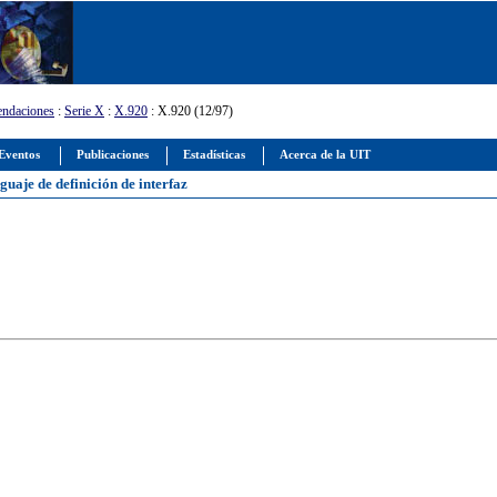
ndaciones
:
Serie X
:
X.920
: X.920 (12/97)
Eventos
Publicaciones
Estadísticas
Acerca de la UIT
guaje de definición de interfaz