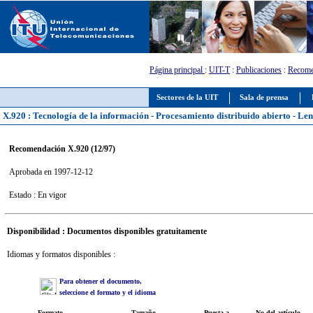
Página principal
:
UIT-T
:
Publicaciones
:
Recome
Sectores de la UIT
Sala de prensa
X.920 : Tecnología de la información - Procesamiento distribuido abierto - Len
Recomendación X.920 (12/97)
Aprobada en 1997-12-12
Estado : En vigor
Disponibilidad : Documentos disponibles gratuitamente
Idiomas y formatos disponibles :
Para obtener el documento,
seleccione el formato y el idioma
Formato
Tamaño
Puesta a
No del artículo