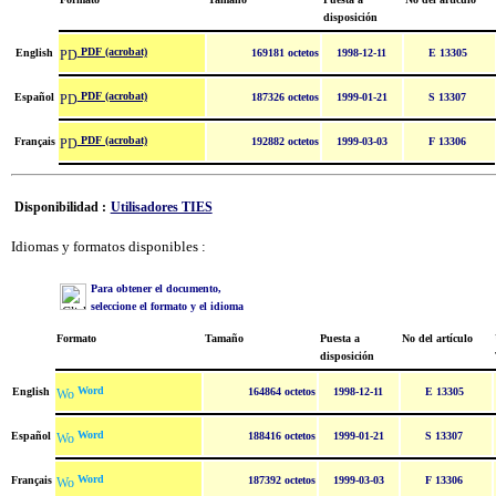
disposición
PDF (acrobat)
English
169181 octetos
1998-12-11
E 13305
PDF (acrobat)
Español
187326 octetos
1999-01-21
S 13307
PDF (acrobat)
Français
192882 octetos
1999-03-03
F 13306
Disponibilidad :
Utilisadores TIES
Idiomas y formatos disponibles :
Para obtener el documento,
seleccione el formato y el idioma
Formato
Tamaño
Puesta a
No del artículo
disposición
Word
English
164864 octetos
1998-12-11
E 13305
Word
Español
188416 octetos
1999-01-21
S 13307
Word
Français
187392 octetos
1999-03-03
F 13306