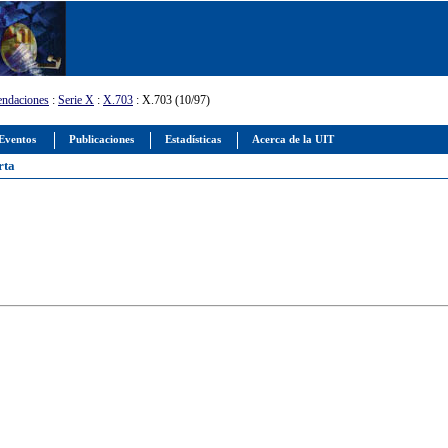
ndaciones
:
Serie X
:
X.703
: X.703 (10/97)
Eventos
Publicaciones
Estadísticas
Acerca de la UIT
rta