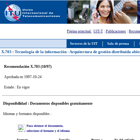
Página principal
:
UIT-T
:
Publicaciones
:
Recome
Sectores de la UIT
Sala de prensa
X.703 : Tecnología de la información - Arquitectura de gestión distribuida abie
Recomendación X.703 (10/97)
Aprobada en 1997-10-24
Estado : En vigor
Disponibilidad : Documentos disponibles gratuitamente
Idiomas y formatos disponibles :
Para obtener el documento,
seleccione el formato y el idioma
Formato
Tamaño
Puesta a
No del artículo