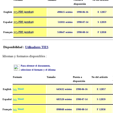
disposición
PDF (acrobat)
English
490615 octetos
1998-06-16
E 12857
PDF (acrobat)
Español
511811 octetos
1998-07-14
S 12859
PDF (acrobat)
Français
518647 octetos
1998-08-14
F 12858
Disponibilidad :
Utilisadores TIES
Idiomas y formatos disponibles :
Para obtener el documento,
seleccione el formato y el idioma
Formato
Tamaño
Puesta a
No del artículo
disposición
Word
English
645632 octetos
1998-06-16
E 12857
Word
Español
683520 octetos
1998-07-14
S 12859
Word
Français
898048 octetos
1998-08-14
F 12858