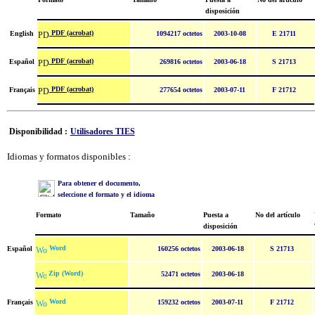
disposición
PDF (acrobat)
English
1094217 octetos
2003-10-08
E 21711
PDF (acrobat)
Español
269816 octetos
2003-06-18
S 21713
PDF (acrobat)
Français
277654 octetos
2003-07-11
F 21712
Disponibilidad :
Utilisadores TIES
Idiomas y formatos disponibles :
Para obtener el documento,
seleccione el formato y el idioma
Formato
Tamaño
Puesta a
No del artículo
disposición
Word
Español
160256 octetos
2003-06-18
S 21713
Zip (Word)
52471 octetos
2003-06-18
Word
Français
159232 octetos
2003-07-11
F 21712