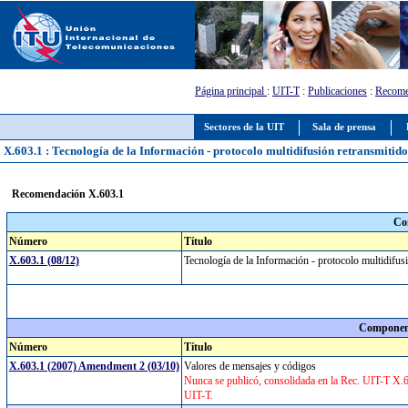
Página principal
:
UIT-T
:
Publicaciones
:
Recome
Sectores de la UIT
Sala de prensa
X.603.1 : Tecnología de la Información - protocolo multidifusión retransmitido
Recomendación X.603.1
Co
Número
Título
X.603.1 (08/12)
Tecnología de la Información - protocolo multidifus
Component
Número
Título
X.603.1 (2007) Amendment 2 (03/10)
Valores de mensajes y códigos
Nunca se publicó, consolidada en la Rec. UIT-T X.603
UIT-T.