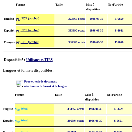
Format
Taille
Mise à
No d'article
disposition
PDF (acrobat)
English
323367 octets
1996-06-30
E 6659
PDF (acrobat)
Español
333890 octets
1996-06-30
S 6661
PDF (acrobat)
Français
348486 octets
1996-06-30
F 6660
Disponibilité :
Utilisateurs TIES
Langues et formats disponibles :
Pour obtenir le document,
sélectionnez le format et la langue
Format
Taille
Mise à
No d'article
disposition
Word
English
333962 octets
1996-06-30
E 6659
Word
Español
366594 octets
1996-06-30
S 6661