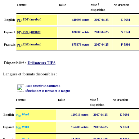
Format
Taille
Mise à
No d'article
disposition
PDF (acrobat)
English
440893 octets
2007-04-25
E 5694
PDF (acrobat)
Español
620806 octets
2007-04-25
S 6124
PDF (acrobat)
Français
875376 octets
2007-04-25
F 5986
Disponibilité :
Utilisateurs TIES
Langues et formats disponibles :
Pour obtenir le document,
sélectionnez le format et la langue
Format
Taille
Mise à
No d'article
disposition
Word
English
129716 octets
2007-04-25
E 5694
Word
Español
154208 octets
2007-04-25
S 6124