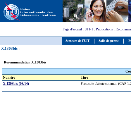
Page d'accueil
:
UIT-T
:
Publications
:
Recommand
Secteurs de l'UIT
Salle de presse
E
X.1303bis :
Recommandation X.1303bis
Com
Numéro
Titre
X.1303bis (03/14)
Protocole d'alerte commun (CAP 1