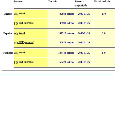
Formato
Tamaño
Puesta a
No del artículo
disposición
Word
English
89088 octetos
2000-01-26
E 0
PDF (acrobat)
45911 octetos
2000-01-26
Word
Español
102912 octetos
2000-01-26
S 0
PDF (acrobat)
50873 octetos
2000-01-26
Word
Français
104448 octetos
2000-01-26
F 0
PDF (acrobat)
52229 octetos
2000-01-26