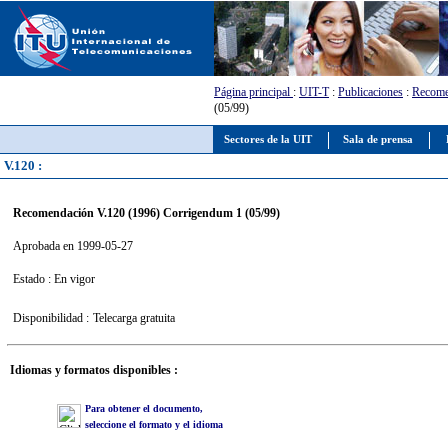
Página principal
:
UIT-T
:
Publicaciones
:
Recome
(05/99)
Sectores de la UIT
Sala de prensa
V.120 :
Recomendación V.120 (1996) Corrigendum 1 (05/99)
Aprobada en 1999-05-27
Estado : En vigor
Disponibilidad :
Telecarga gratuita
Idiomas y formatos disponibles :
Para obtener el documento,
seleccione el formato y el idioma