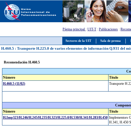
Página principal
:
UIT-T
:
Publicaciones
:
Recome
Sectores de la UIT
Sala de prensa
H.460.5 : Transporte H.225.0 de varios elementos de información Q.931 del mi
Recomendación H.460.5
Co
Número
Título
H.460.5 (11/02)
Transporte H.2
Component
Número
Título
H.Imp323/H.246/H.245/H.235/H.323/H.225.0/H.530/H.341/H.283/H.450
Implementors G
H.341, H.450 S