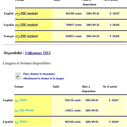
disposition
PDF (acrobat)
English
601309 octets
2001-09-26
E 20267
PDF (acrobat)
Español
709027 octets
2001-09-26
S 20269
PDF (acrobat)
Français
669855 octets
2001-09-26
F 20268
Disponibilité :
Utilisateurs TIES
Langues et formats disponibles :
Pour obtenir le document,
sélectionnez le format et la langue
Format
Taille
Mise à
No d'article
disposition
Word
English
926720 octets
2001-09-05
E 20267
Zip (Word)
518651 octets
2001-09-05
Word
Español
903168 octets
2001-09-05
S 20269