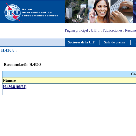
Página principal
:
UIT-T
:
Publicaciones
:
Recome
Sectores de la UIT
Sala de prensa
H.430.8 :
Recomendación H.430.8
Co
Número
H.430.8 (06/24)