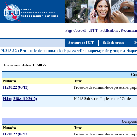
Page d'accueil
:
UIT-T
:
Publications
:
Recommand
Secteurs de l'UIT
Salle de presse
E
H.248.22 : Protocole de commande de passerelle: paquetage de groupe à risqu
Recommandation H.248.22
Com
Numéro
Titre
H.248.22 (03/13)
Protocole de commande de passerelle: paqu
H.Imp248.x (10/2015)
H.248 Sub-series Implementors' Guide
Composan
Numéro
Titre
H.248.22 (07/03)
Protocole de commande de passerelle: paqu