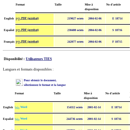
Format
Taille
Mise à
No d'article
disposition
PDF (acrobat)
English
219027 octets
2004-02-06
E 18714
PDF (acrobat)
Español
230408 octets
2004-02-06
S 18716
PDF (acrobat)
Français
242077 octets
2004-02-06
F 18715
Disponibilité :
Utilisateurs TIES
Langues et formats disponibles :
Pour obtenir le document,
sélectionnez le format et la langue
Format
Taille
Mise à
No d'article
disposition
Word
English
154112 octets
2001-02-14
E 18714
Word
Español
244736 octets
2001-02-14
S 18716