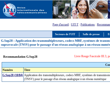
Page d'accueil
:
UIT-T
:
Publications
:
Recommand
Secteurs de l'UIT
Salle de presse
E
G.Sup28 : Application des transmultiplexeurs, codecs MRF, systèmes de trans
supravocale (TNSV) pour le passage d'un réseau analogique à un réseau numé
Livre Rouge Fascicule III.3, p
Recommandation G.Sup28
Com
Numéro
Titre
G.Sup28 (10/84)
Application des transmultiplexeurs, codecs MRF, systèmes de transmissi
(TNSV) pour le passage d'un réseau analogique à un réseau numérique