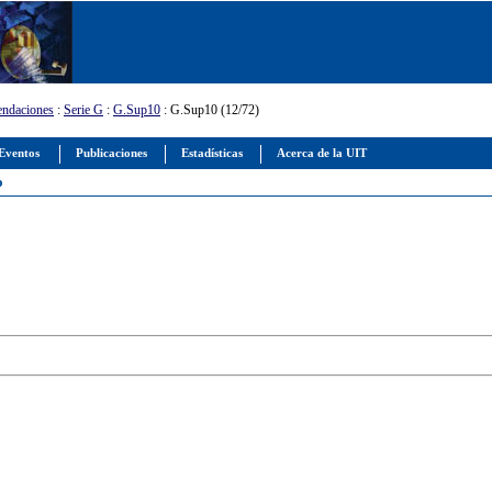
ndaciones
:
Serie G
:
G.Sup10
: G.Sup10 (12/72)
Eventos
Publicaciones
Estadísticas
Acerca de la UIT
o