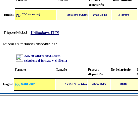
disposición
PDF (acrobat)
English
5613695 octetos
2025-08-15
E 80000
Disponibilidad :
Utilisadores TIES
Idiomas y formatos disponibles :
Para obtener el documento,
seleccione el formato y el idioma
Formato
Tamaño
Puesta a
No del artículo
U
disposición
Word 2007
English
15344890 octetos
2025-08-15
E 80000