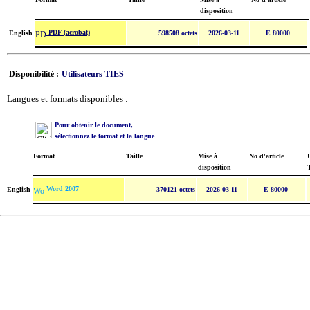
disposition
PDF (acrobat)
English
598508 octets
2026-03-11
E 80000
Disponibilité :
Utilisateurs TIES
Langues et formats disponibles :
Pour obtenir le document,
sélectionnez le format et la langue
Format
Taille
Mise à
No d'article
U
disposition
Word 2007
English
370121 octets
2026-03-11
E 80000