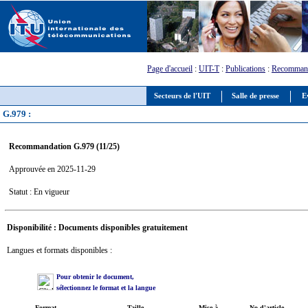
Page d'accueil
:
UIT-T
:
Publications
:
Recommand
Secteurs de l'UIT
Salle de presse
E
G.979 :
Recommandation G.979 (11/25)
Approuvée en 2025-11-29
Statut : En vigueur
Disponibilité : Documents disponibles gratuitement
Langues et formats disponibles :
Pour obtenir le document,
sélectionnez le format et la langue
Format
Taille
Mise à
No d'article