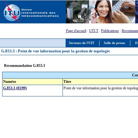
Page d'accueil
:
UIT-T
:
Publications
:
Recommand
Secteurs de l'UIT
Salle de presse
E
G.853.3 : Point de vue information pour la gestion de topologie
Recommandation G.853.3
Com
Numéro
Titre
G.853.3 (03/99)
Point de vue information pour la gestion de topol