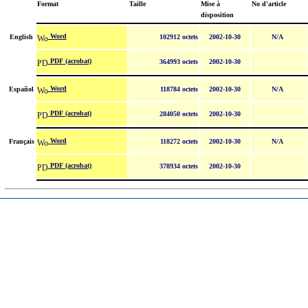
Format
Taille
Mise à
No d'article
disposition
Word
English
102912 octets
2002-10-30
N/A
PDF (acrobat)
364993 octets
2002-10-30
Word
Español
118784 octets
2002-10-30
N/A
PDF (acrobat)
284050 octets
2002-10-30
Word
Français
118272 octets
2002-10-30
N/A
PDF (acrobat)
378934 octets
2002-10-30