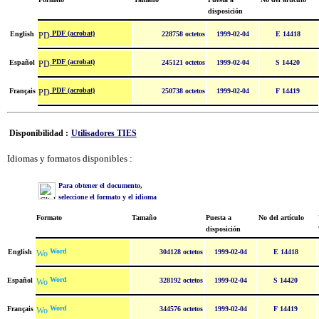
disposición
PDF (acrobat)
English
228758 octetos
1999-02-04
E 14418
PDF (acrobat)
Español
245121 octetos
1999-02-04
S 14420
PDF (acrobat)
Français
250738 octetos
1999-02-04
F 14419
Disponibilidad :
Utilisadores TIES
Idiomas y formatos disponibles :
Para obtener el documento,
seleccione el formato y el idioma
Formato
Tamaño
Puesta a
No del artículo
disposición
Word
English
304128 octetos
1999-02-04
E 14418
Word
Español
328192 octetos
1999-02-04
S 14420
Word
Français
344576 octetos
1999-02-04
F 14419