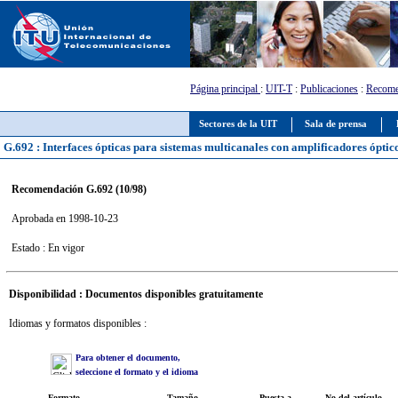
Página principal
:
UIT-T
:
Publicaciones
:
Recome
Sectores de la UIT
Sala de prensa
G.692 : Interfaces ópticas para sistemas multicanales con amplificadores óptic
Recomendación G.692 (10/98)
Aprobada en 1998-10-23
Estado : En vigor
Disponibilidad : Documentos disponibles gratuitamente
Idiomas y formatos disponibles :
Para obtener el documento,
seleccione el formato y el idioma
Formato
Tamaño
Puesta a
No del artículo