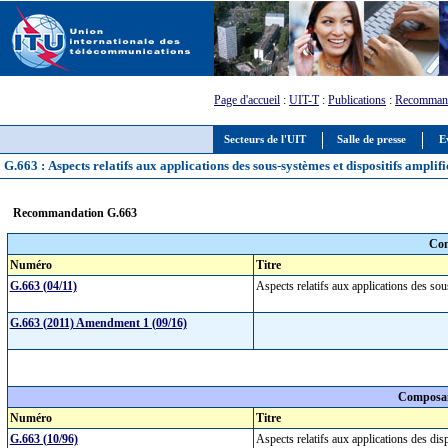
Page d'accueil
:
UIT-T
:
Publications
:
Recommand
Secteurs de l'UIT
Salle de presse
E
G.663 : Aspects relatifs aux applications des sous-systèmes et dispositifs amplif
Recommandation G.663
Com
Numéro
Titre
G.663 (04/11)
Aspects relatifs aux applications des so
G.663 (2011) Amendment 1 (09/16)
Composan
Numéro
Titre
G.663 (10/96)
Aspects relatifs aux applications des dis