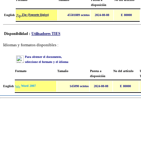
disposición
Zip (Soporte lógico)
English
45581889 octetos
2024-08-08
E 80000
Disponibilidad :
Utilisadores TIES
Idiomas y formatos disponibles :
Para obtener el documento,
seleccione el formato y el idioma
Formato
Tamaño
Puesta a
No del artículo
U
disposición
Word 2007
English
145090 octetos
2024-08-08
E 80000