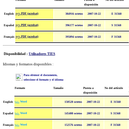
disposición
PDF (acrobat)
English
384916 octetos
2007-10-22
E 31568
PDF (acrobat)
Español
396177 octetos
2007-10-22
S 31568
PDF (acrobat)
Français
395894 octetos
2007-10-22
F 31568
Disponibilidad :
Utilisadores TIES
Idiomas y formatos disponibles :
Para obtener el documento,
seleccione el formato y el idioma
Formato
Tamaño
Puesta a
No del artículo
disposición
Word
English
150528 octetos
2007-10-22
E 31568
Word
Español
145408 octetos
2007-10-22
S 31568
Word
Français
152576 octetos
2007-10-22
F 31568