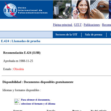
Página principal
:
UIT-T
:
Publicaciones
:
Recome
Sectores de la UIT
Sala de prensa
E.424 : Llamadas de prueba
Recomendación E.424 (11/88)
Aprobada en 1988-11-25
Estado :
Obsoleta
Disponibilidad : Documentos disponibles gratuitamente
Idiomas y formatos disponibles :
Para obtener el documento,
seleccione el formato y el idioma
Formato
Tamaño
Puesta a
No del artículo