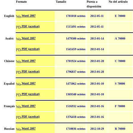
Formato
Tamaño
Puesta a
No del artículo
disposición
Word 2007
English
1781018 octetos
2012-05-11
E 70000
PDF (acrobat)
1515491 octetos
2012-05-11
Word 2007
Arabic
1479500 octetos
2013-01-14
A 70000
PDF (acrobat)
1541459 octetos
2013-01-14
Word 2007
Chinese
1701924 octetos
2013-01-28
C 70000
PDF (acrobat)
1796837 octetos
2013-01-28
Word 2007
Español
1475062 octetos
2013-01-10
S 70000
PDF (acrobat)
1369340 octetos
2013-01-10
Word 2007
Français
1516932 octetos
2013-01-16
F 70000
PDF (acrobat)
1376418 octetos
2013-01-16
Word 2007
Russian
1710036 octetos
2012-10-29
R 70000