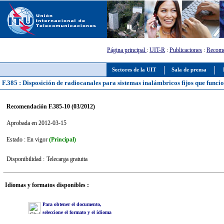
Página principal
:
UIT-R
:
Publicaciones
:
Recome
Sectores de la UIT
Sala de prensa
F.385 : Disposición de radiocanales para sistemas inalámbricos fijos que func
Recomendación F.385-10 (03/2012)
Aprobada en 2012-03-15
Estado : En vigor
(Principal)
Disponibilidad :
Telecarga gratuita
Idiomas y formatos disponibles :
Para obtener el documento,
seleccione el formato y el idioma