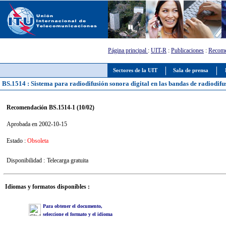
Página principal
:
UIT-R
:
Publicaciones
:
Recome
Sectores de la UIT
Sala de prensa
BS.1514 : Sistema para radiodifusión sonora digital en las bandas de radiodif
Recomendación BS.1514-1 (10/02)
Aprobada en 2002-10-15
Estado :
Obsoleta
Disponibilidad :
Telecarga gratuita
Idiomas y formatos disponibles :
Para obtener el documento,
seleccione el formato y el idioma