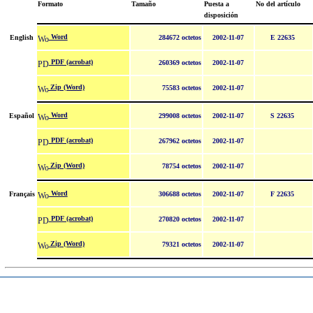
Formato
Tamaño
Puesta a
No del artículo
disposición
Word
English
284672 octetos
2002-11-07
E 22635
PDF (acrobat)
260369 octetos
2002-11-07
Zip (Word)
75583 octetos
2002-11-07
Word
Español
299008 octetos
2002-11-07
S 22635
PDF (acrobat)
267962 octetos
2002-11-07
Zip (Word)
78754 octetos
2002-11-07
Word
Français
306688 octetos
2002-11-07
F 22635
PDF (acrobat)
270820 octetos
2002-11-07
Zip (Word)
79321 octetos
2002-11-07