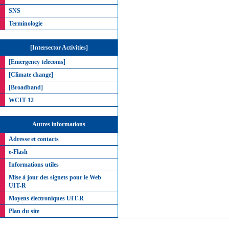
SNS
Terminologie
[Intersector Activities]
[Emergency telecoms]
[Climate change]
[Broadband]
WCIT-12
Autres informations
Adresse et contacts
e-Flash
Informations utiles
Mise à jour des signets pour le Web
UIT-R
Moyens électroniques UIT-R
Plan du site