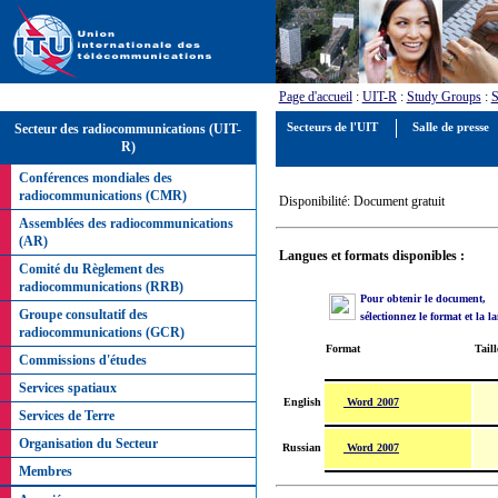
Page d'accueil
:
UIT-R
:
Study Groups
:
S
Secteur des radiocommunications (UIT-
Secteurs de l'UIT
Salle de presse
R)
Conférences mondiales des
radiocommunications (CMR)
Disponibilité: Document gratuit
Assemblées des radiocommunications
(AR)
Langues et formats disponibles :
Comité du Règlement des
radiocommunications (RRB)
Pour obtenir le document,
Groupe consultatif des
sélectionnez le format et la l
radiocommunications (GCR)
Format
Taill
Commissions d'études
Services spatiaux
Word 2007
English
Services de Terre
Organisation du Secteur
Word 2007
Russian
Membres