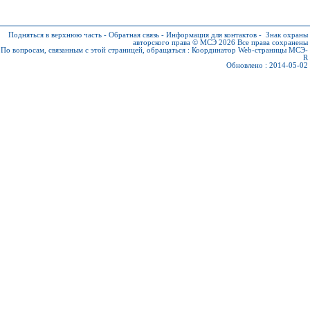
Подняться в верхнюю часть
-
Обратная связь
-
Информация для контактов
-
Знак охраны
авторского права © МСЭ 2026
Все права сохранены
По вопросам, связанным с этой страницей, обращаться :
Координатор Web-страницы МСЭ-
R
Обновлено : 2014-05-02