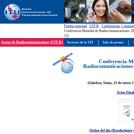
Pagína principal
:
UIT-R
:
Conferencias y reunio
Conferencia Mundial de Radiocomunicaciones 
12)
Sector de Radiocomunicaciones (UIT-R)
Sectores de la UIT
Sala de prensa
Conferencia M
Radiocomunicaciones
(Ginebra, Suiza, 23 de enero-1
Actas Final
Orden del día (Resoluciones