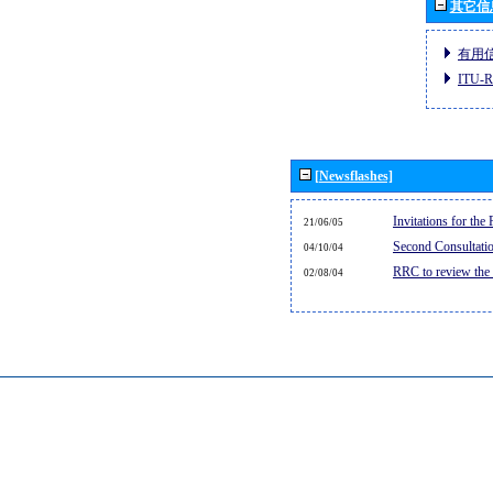
其它信
有用
ITU
[Newsflashes]
Invitations for th
21/06/05
Second Consultati
04/10/04
RRC to review the
02/08/04