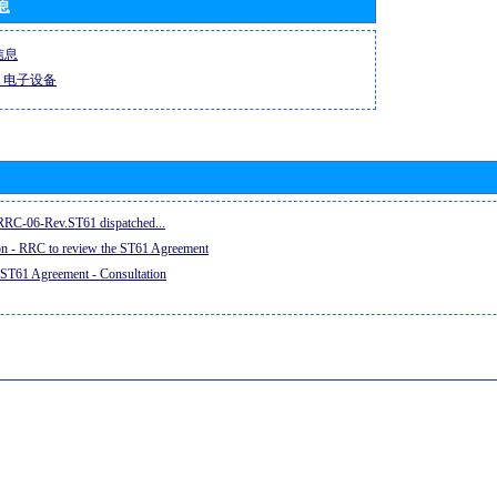
息
信息
-R 电子设备
e RRC-06-Rev.ST61 dispatched...
on - RRC to review the ST61 Agreement
 ST61 Agreement - Consultation