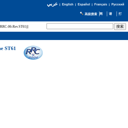
عربي
English
Español
Français
Русский
|
|
|
|
高级搜索
t (RRC-06-Rev.ST61)]
he ST61