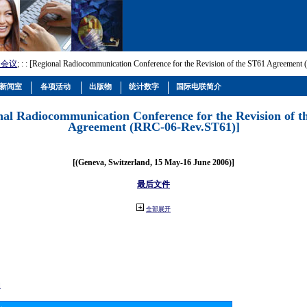
和会议
; :
: [Regional Radiocommunication Conference for the Revision of the ST61 Agreemen
新闻室
各项活动
出版物
统计数字
国际电联简介
nal Radiocommunication Conference for the Revision of t
Agreement (RRC-06-Rev.ST61)]
[(Geneva, Switzerland, 15 May-16 June 2006)]
最后文件
全部展开
动