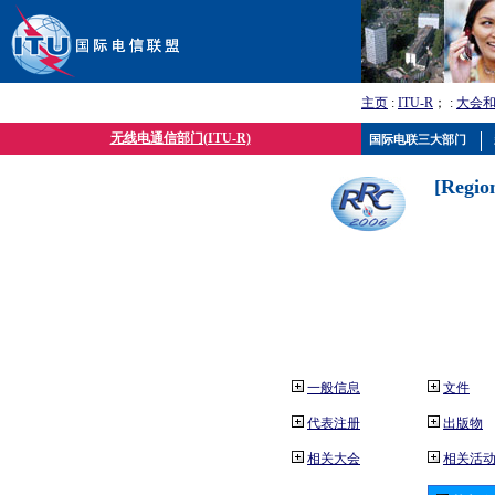
主页
:
ITU-R
； :
大会
无线电通信部门(ITU-R)
国际电联三大部门
[Regio
一般信息
文件
代表注册
出版物
相关大会
相关活