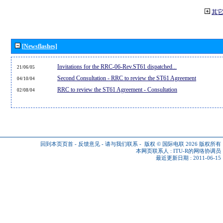
其
[Newsflashes]
Invitations for the RRC-06-Rev.ST61 dispatched...
21/06/05
Second Consultation - RRC to review the ST61 Agreement
04/10/04
RRC to review the ST61 Agreement - Consultation
02/08/04
回到本页页首
-
反馈意见
-
请与我们联系
-
版权 © 国际电联 2026
版权所有
本网页联系人 :
ITU-R的网络协调员
最近更新日期 : 2011-06-15