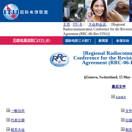
主页
:
ITU-R
； :
大会和会议
; :
: [Regional
Radiocommunication Conference for the Revision
Agreement (RRC-06-Rev.ST61)]
无线电通信部门(ITU-R)
国际电联三大部门
新闻室
各项活动
[Regional Radiocomm
Conference for the Revisi
Agreement (RRC-06-
[(Geneva, Switzerland, 15 May-
最后文件
全部展开
一般信息
文
代表注册
出
相关大会
相