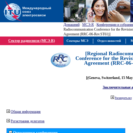
Домашний
:
МСЭ-R
:
Конференции и собрани
Radiocommunication Conference for the Revision
Agreement (RRC-06-Rev.ST61)]
Сектор радиосвязи (МСЭ-R)
Секторы МСЭ
Отдел новостей
М
[Regional Radiocom
Conference for the Revis
Agreement (RRC-06-
[(Geneva, Switzerland, 15 May
Заключительные 
Расширить все
Общая информация
Регистрация делегатов
Относящиеся конференции