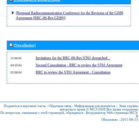
[Regional Radiocommunication Conference for the Revision of the GE89
Agreement (RRC-06-Rev.GE89)]
[Newsflashes]
Invitations for the RRC-06-Rev.ST61 dispatched...
21/06/05
Second Consultation - RRC to review the ST61 Agreement
04/10/04
RRC to review the ST61 Agreement - Consultation
02/08/04
Подняться в верхнюю часть
-
Обратная связь
-
Информация для контактов
-
Знак охраны
авторского права © МСЭ 2026
Все права сохранены
По вопросам, связанным с этой страницей, обращаться :
Координатор Web-страницы МСЭ-
R
Обновлено : 2011-06-15