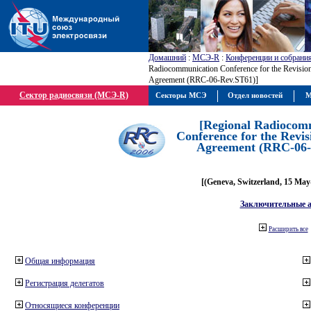
Домашний
:
МСЭ-R
:
Конференции и собрани
Radiocommunication Conference for the Revision
Agreement (RRC-06-Rev.ST61)]
Сектор радиосвязи (МСЭ-R)
Секторы МСЭ
Отдел новостей
М
[Regional Radiocom
Conference for the Revis
Agreement (RRC-06-
[(Geneva, Switzerland, 15 May
Заключительные 
Расширить все
Общая информация
Регистрация делегатов
Относящиеся конференции