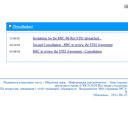
[Newsflashes]
Invitations for the RRC-06-Rev.ST61 dispatched...
21/06/05
Second Consultation - RRC to review the ST61 Agreement
04/10/04
RRC to review the ST61 Agreement - Consultation
02/08/04
Подняться в верхнюю часть
-
Обратная связь
-
Информация для контактов
-
Знак охраны
авторского права © МСЭ 2026
Все права сохранены
По вопросам, связанным с этой страницей, обращаться :
Координатор Web-страницы МСЭ-
R
Обновлено : 2011-06-15