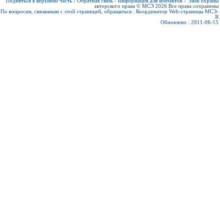
Подняться в верхнюю часть
-
Обратная связь
-
Информация для контактов
-
Знак охраны
авторского права © МСЭ 2026
Все права сохранены
По вопросам, связанным с этой страницей, обращаться :
Координатор Web-страницы МСЭ-
R
Обновлено : 2011-06-15