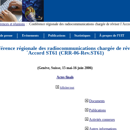
rences et réunions
:
: Conférence régionale des radiocommunications chargée de réviser l´Ac
 de presse
Evénements
Publications
Statistiques
À propos de l'UIT
érence régionale des radiocommunications chargée de révi
´Accord ST61 (CRR-06-Rev.ST61)
(Genève, Suisse, 15 mai-16 juin 2006)
Actes finals
Afficher tout
Documents
Publications
Activités connexes
Autres informations