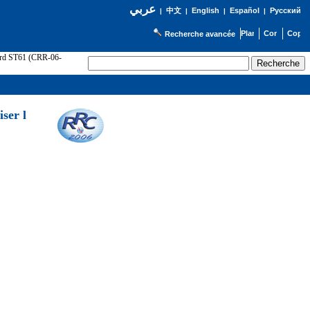
عربي
English
Español
Русский
|
中文
|
|
|
Recherche avancée
cord ST61 (CRR-06-
ser l