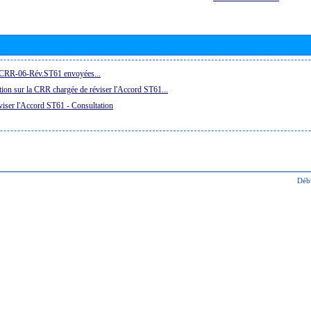
a CRR-06-Rév.ST61 envoyées...
ion sur la CRR chargée de réviser l'Accord ST61...
iser l'Accord ST61 - Consultation
Déb