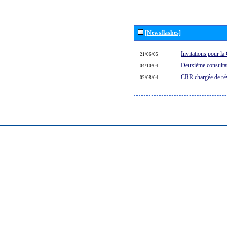
[Newsflashes]
Invitations pour l
21/06/05
Deuxième consultat
04/10/04
CRR chargée de rév
02/08/04