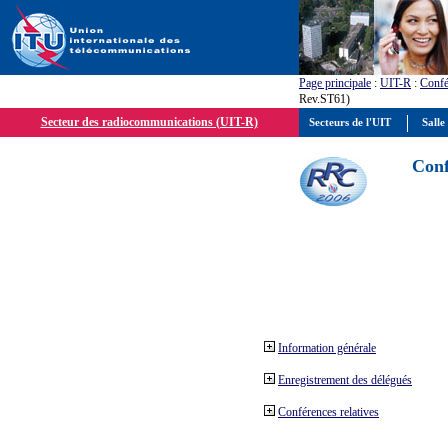
Page principale
:
UIT-R
:
Confé
Rev.ST61)
Secteur des radiocommunications (UIT-R)
Secteurs de l'UIT
Salle
Conf
Information générale
Enregistrement des délégués
Conférences relatives