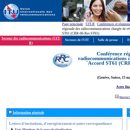
Page principale
:
UIT-R
:
Conférences et réunion
régionale des radiocommunications chargée de ré
ST61 (CRR-06-Rev.ST61)
Secteur des radiocommunications (UIT-
Secteurs de l'UIT
Salle de presse
E
R)
Conférence rég
radiocommunications ch
´Accord ST61 (CRR
(Genève, Suisse, 15 ma
Actes fin
Masquer 
Information générale
Lettres d´invitations, d´enregistrement et autre correspondance
Etats Membres de la zone de planification