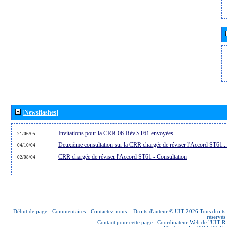
[Newsflashes]
Invitations pour la CRR-06-Rév.ST61 envoyées...
21/06/05
Deuxième consultation sur la CRR chargée de réviser l'Accord ST61...
04/10/04
CRR chargée de réviser l'Accord ST61 - Consultation
02/08/04
Début de page
-
Commentaires
-
Contactez-nous
-
Droits d'auteur © UIT 2026
Tous droits
réservés
Contact pour cette page :
Coordinateur Web de l'UIT-R