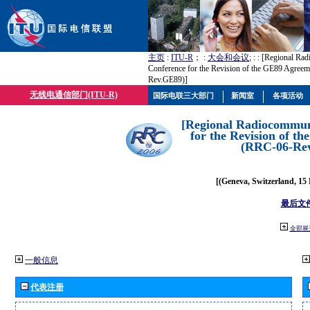
主页
:
ITU-R
； :
大会和会议
; :
: [Regional Ra
Conference for the Revision of the GE89 Agree
Rev.GE89)]
无线电通信部门(ITU-R)
国际电联三大部门
新闻室
各项活动
[Regional Radiocommun
for the Revision of t
(RRC-06-Re
[(Geneva, Switzerland, 15
最后文
全部展
一般信息
代表注册