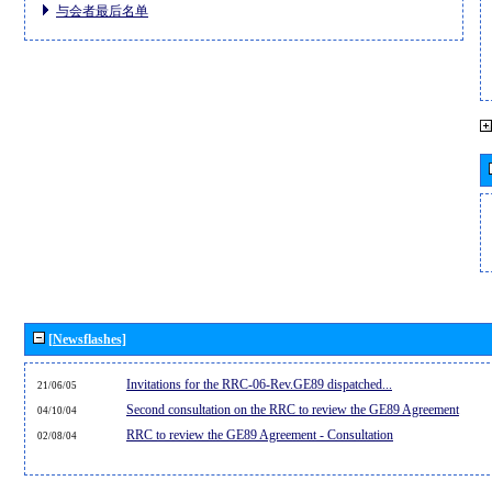
与会者最后名单
[Newsflashes]
Invitations for the RRC-06-Rev.GE89 dispatched...
21/06/05
Second consultation on the RRC to review the GE89 Agreement
04/10/04
RRC to review the GE89 Agreement - Consultation
02/08/04