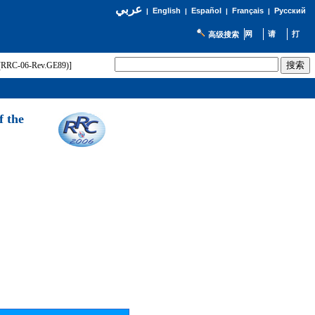
عربي
English
Español
Français
Русский
|
|
|
|
高级搜索
t (RRC-06-Rev.GE89)]
f the