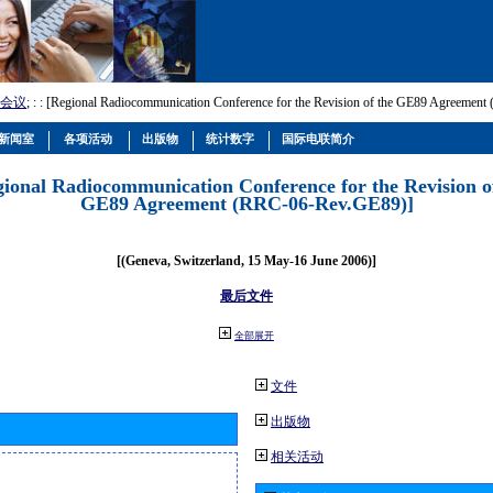
会议
; :
: [Regional Radiocommunication Conference for the Revision of the GE89 Agreemen
新闻室
各项活动
出版物
统计数字
国际电联简介
gional Radiocommunication Conference for the Revision o
GE89 Agreement (RRC-06-Rev.GE89)]
[(Geneva, Switzerland, 15 May-16 June 2006)]
最后文件
全部展开
文件
出版物
相关活动