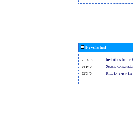
[Newsflashes]
Invitations for th
21/06/05
Second consultati
04/10/04
RRC to review the
02/08/04