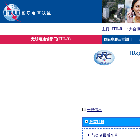
主页
:
ITU-R
； :
大会和
无线电通信部门(ITU-R)
国际电联三大部门
[Re
一般信息
代表注册
与会者最后名单