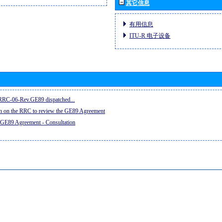
其它信息
有用信息
ITU-R 电子设备
e RRC-06-Rev.GE89 dispatched...
on on the RRC to review the GE89 Agreement
 GE89 Agreement - Consultation