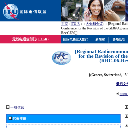
主页
:
ITU-R
； :
大会和会议
; :
: [Regional Ra
Conference for the Revision of the GE89 Agree
Rev.GE89)]
无线电通信部门(ITU-R)
国际电联三大部门
新闻室
各项活动
[Regional Radiocommun
for the Revision of t
(RRC-06-Re
[(Geneva, Switzerland, 15
最后文
全部展
一般信息
代表注册