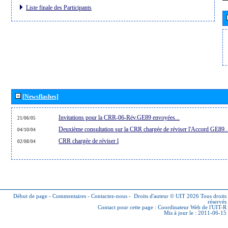
Liste finale des Participants
[Newsflashes]
Invitations pour la CRR-06-Rév.GE89 envoyées...
21/06/05
Deuxième consultation sur la CRR chargée de réviser l'Accord GE89..
04/10/04
CRR chargée de réviser l
02/08/04
Début de page
-
Commentaires
-
Contactez-nous
-
Droits d'auteur © UIT 2026
Tous droits
réservés
Contact pour cette page :
Coordinateur Web de l'UIT-R
Mis à jour le : 2011-06-15