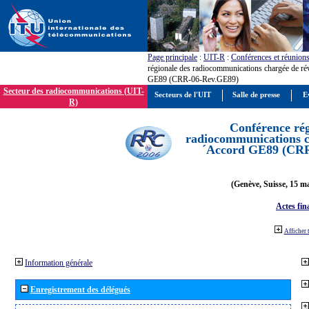
Page principale
:
UIT-R
:
Conférences et réunion
régionale des radiocommunications chargée de ré
GE89 (CRR-06-Rev.GE89)
Secteur des radiocommunications (UIT-
Secteurs de l'UIT
Salle de presse
E
R)
Conférence rég
radiocommunications ch
´Accord GE89 (CR
(Genève, Suisse, 15 ma
Actes fin
Afficher 
Information générale
Enregistrement des délégués