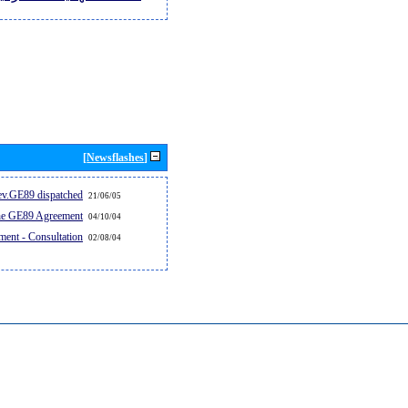
[Newsflashes]
v.GE89 dispatched...
21/06/05
the GE89 Agreement
04/10/04
ent - Consultation
02/08/04