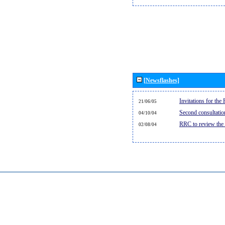
[Newsflashes]
Invitations for th
21/06/05
Second consultati
04/10/04
RRC to review the
02/08/04