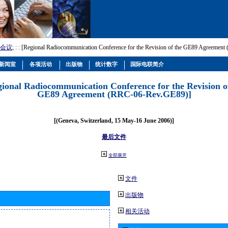
会议
; :
: [Regional Radiocommunication Conference for the Revision of the GE89 Agreemen
新闻室
各项活动
出版物
统计数字
国际电联简介
gional Radiocommunication Conference for the Revision o
GE89 Agreement (RRC-06-Rev.GE89)]
[(Geneva, Switzerland, 15 May-16 June 2006)]
最后文件
全部展开
文件
出版物
相关活动