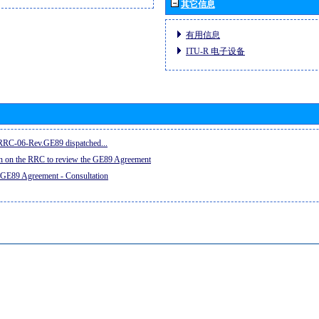
其它信息
有用信息
ITU-R 电子设备
e RRC-06-Rev.GE89 dispatched...
on on the RRC to review the GE89 Agreement
 GE89 Agreement - Consultation