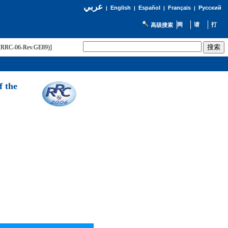
عربي
English
Español
Français
Русский
|
|
|
|
高级搜索
t (RRC-06-Rev.GE89)]
f the