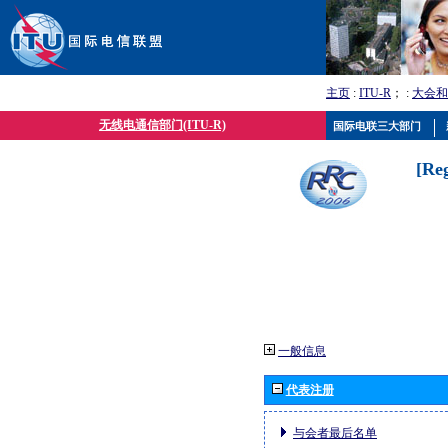
主页
:
ITU-R
； :
大会和
无线电通信部门(ITU-R)
国际电联三大部门
[Re
一般信息
代表注册
与会者最后名单