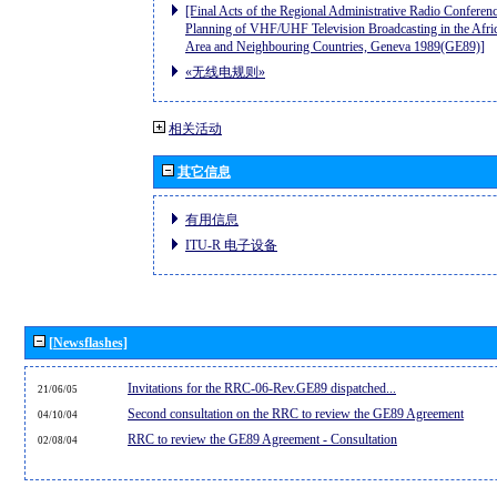
[Final Acts of the Regional Administrative Radio Conferenc
Planning of VHF/UHF Television Broadcasting in the Afri
Area and Neighbouring Countries, Geneva 1989(GE89)]
«无线电规则»
相关活动
其它信息
有用信息
ITU-R 电子设备
[Newsflashes]
Invitations for the RRC-06-Rev.GE89 dispatched...
21/06/05
Second consultation on the RRC to review the GE89 Agreement
04/10/04
RRC to review the GE89 Agreement - Consultation
02/08/04