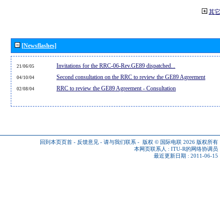
其
[Newsflashes]
Invitations for the RRC-06-Rev.GE89 dispatched...
21/06/05
Second consultation on the RRC to review the GE89 Agreement
04/10/04
RRC to review the GE89 Agreement - Consultation
02/08/04
回到本页页首
-
反馈意见
-
请与我们联系
-
版权 © 国际电联 2026
版权所有
本网页联系人 :
ITU-R的网络协调员
最近更新日期 : 2011-06-15