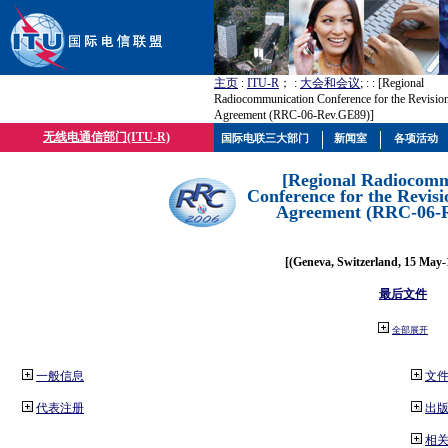
主页
:
ITU-R
； :
大会和会议
; :
: [Regional
Radiocommunication Conference for the Revisio
Agreement (RRC-06-Rev.GE89)]
无线电通信部门(ITU-R)
国际电联三大部门
新闻室
各项活动
[Regional Radiocomm
Conference for the Revisi
Agreement (RRC-06-
[(Geneva, Switzerland, 15 May-
最后文件
全部展开
一般信息
文
代表注册
出
相