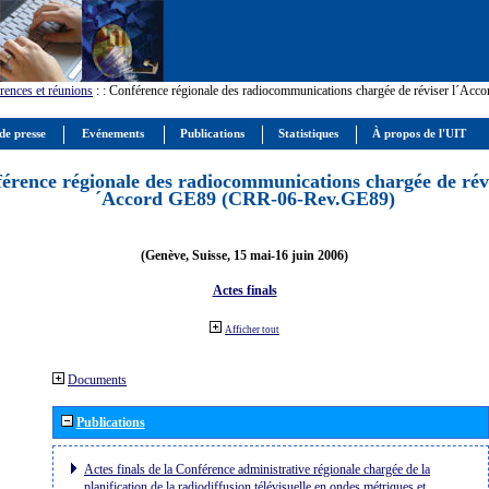
rences et réunions
:
: Conférence régionale des radiocommunications chargée de réviser l´Ac
de presse
Evénements
Publications
Statistiques
À propos de l'UIT
érence régionale des radiocommunications chargée de révi
´Accord GE89 (CRR-06-Rev.GE89)
(Genève, Suisse, 15 mai-16 juin 2006)
Actes finals
Afficher tout
Documents
Publications
Actes finals de la Conférence administrative régionale chargée de la
planification de la radiodiffusion télévisuelle en ondes métriques et