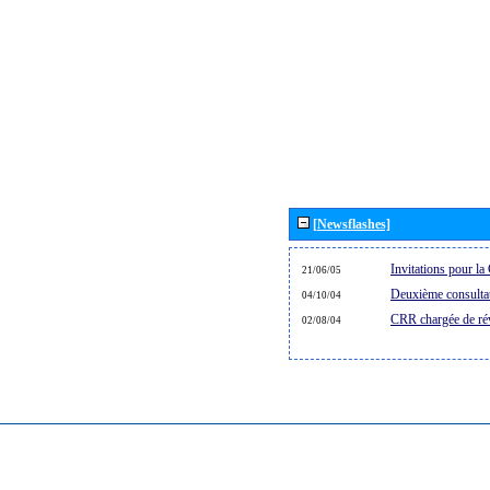
[Newsflashes]
Invitations pour 
21/06/05
Deuxième consultat
04/10/04
CRR chargée de rév
02/08/04