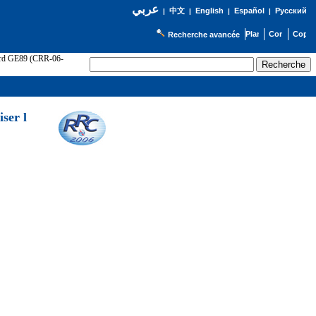
عربي
English
Español
Русский
|
中文
|
|
|
Recherche avancée
cord GE89 (CRR-06-
ser l