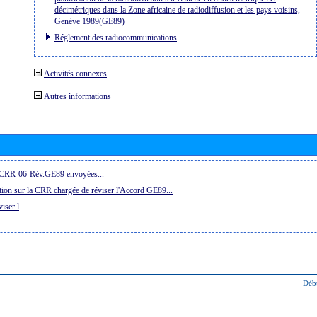
décimétriques dans la Zone africaine de radiodiffusion et les pays voisins,
Genève 1989(GE89)
Réglement des radiocommunications
Activités connexes
Autres informations
la CRR-06-Rév.GE89 envoyées...
ion sur la CRR chargée de réviser l'Accord GE89...
iser l
Déb