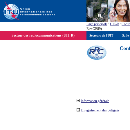
Page principale
:
UIT-R
:
Confé
Rev.GE89)
Secteur des radiocommunications (UIT-R)
Secteurs de l'UIT
Salle 
Conf
Information générale
Enregistrement des délégués