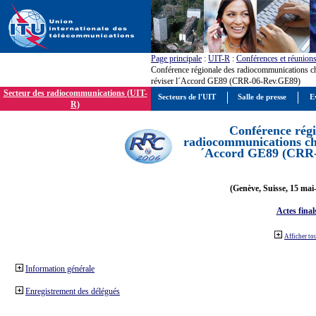
Page principale
:
UIT-R
:
Conférences et réunion
Conférence régionale des radiocommunications c
réviser l´Accord GE89 (CRR-06-Rev.GE89)
Secteur des radiocommunications (UIT-
Secteurs de l'UIT
Salle de presse
E
R)
Conférence régi
radiocommunications cha
´Accord GE89 (CRR
(Genève, Suisse, 15 mai
Actes final
Afficher to
Information générale
Enregistrement des délégués