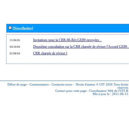
[Newsflashes]
Invitations pour la CRR-06-Rév.GE89 envoyées...
21/06/05
Deuxième consultation sur la CRR chargée de réviser l'Accord GE89..
04/10/04
CRR chargée de réviser l
02/08/04
Début de page
-
Commentaires
-
Contactez-nous
-
Droits d'auteur © UIT 2026
Tous droits
réservés
Contact pour cette page :
Coordinateur Web de l'UIT-R
Mis à jour le : 2011-06-15